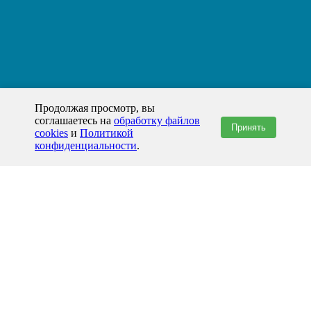
Продолжая просмотр, вы
соглашаетесь на
обработку файлов
Принять
cookies
и
Политикой
конфиденциальности
.
+7(800)444-79-35
звонок по России бесплатный
+7 (812) 565-17-28
ООО "ЖБИ и Архитектура" © 2008-2026
Гродно и Гродненская область
info@prom-gbi.ru
grodno.prom-gbi.ru