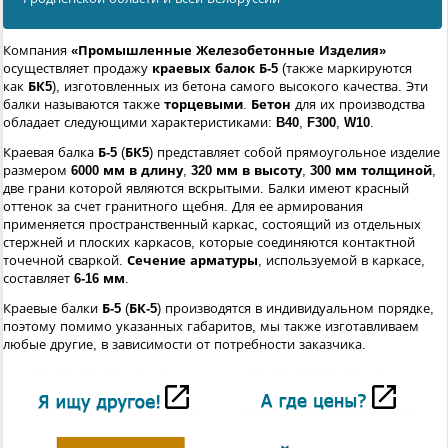
Компания
«Промышленные Железобетонные Изделия»
осуществляет продажу
краевых балок Б-5
(также маркируются
как
БК5
), изготовленных из бетона самого высокого качества. Эти
балки называются также
торцевыми
.
Бетон
для их производства
обладает следующими характеристиками:
B40
,
F300
,
W10
.
Краевая балка
Б-5
(
БК5
) представляет собой прямоугольное изделие
размером
6000 мм в длину
,
320 мм в высоту
,
300 мм толщиной
,
две грани которой являются вскрытыми. Балки имеют красный
оттенок за счет гранитного щебня. Для ее армирования
применяется пространственный каркас, состоящий из отдельных
стержней и плоских каркасов, которые соединяются контактной
точечной сваркой.
Сечение арматуры
, используемой в каркасе,
составляет
6-16 мм
.
Краевые балки
Б-5
(
БК-5
) производятся в индивидуальном порядке,
поэтому помимо указанных габаритов, мы также изготавливаем
любые другие, в зависимости от потребности заказчика.