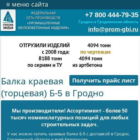
≡
меню сайта
+7 800 444-79-35
Гродно и Гродненская область
info@prom-gbi.ru
ОТГРУЗИЛИ ИЗДЕЛИЙ
8190
тонн
с 2008 года:
по чертежам
16380
тонн
8190
тонн
по сериям и ТУ
из артбетона
Балка краевая
Получить прайс лист
(торцевая) Б-5 в Гродно
Мы производители! Ассортимент - более 50
тысяч номенклатурных позиций для любых
cтроительных задач.
У нас можно купить краевые балки Б-5 с доставкой в Гродно,
Гродненской области и всей Белоруссии