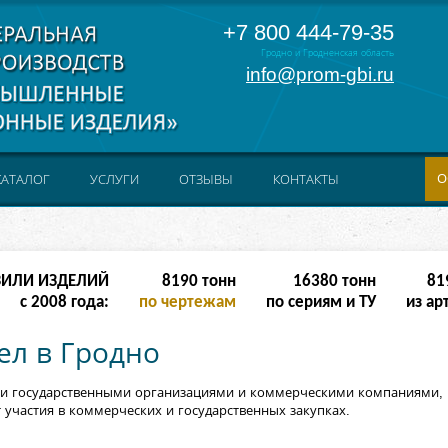
+7 800 444-79-35
Гродно и Гродненская область
info@prom-gbi.ru
О
КАТАЛОГ
УСЛУГИ
ОТЗЫВЫ
КОНТАКТЫ
ЗИЛИ ИЗДЕЛИЙ
8190
тонн
16380
тонн
81
с 2008 года:
по чертежам
по сериям и ТУ
из ар
ел в Гродно
и государственными организациями и коммерческими компаниями, 
участия в коммерческих и государственных закупках.