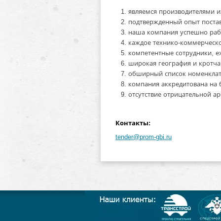
являемся производителями и
подтвержденный опыт постав
наша компания успешно раб
каждое технико-коммерческо
компетентные сотрудники,
е
широкая география и кротча
обширный список номенклату
компания аккредитована на 
отсутствие отрицательной а
Контакты:
tender@prom-gbi.ru